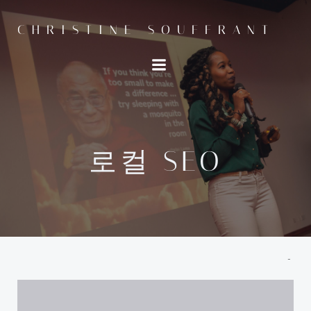
Skip
to
CHRISTINE SOUFFRANT
content
로컬 SEO
-